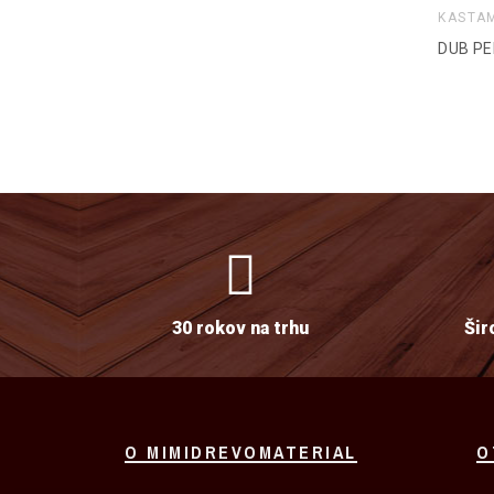
KASTA
DUB PE
30 rokov na trhu
Šir
O MIMIDREVOMATERIAL
O