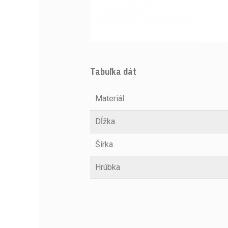
Tabuľka dát
Materiál
Dĺžka
Šírka
Hrúbka