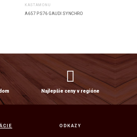
KASTAMONU
KASTAMON
A657 PS76 GAUDI SYNCHRO
A680 PS37
adom
Najlepšie ceny v regióne
ÁCIE
ODKAZY