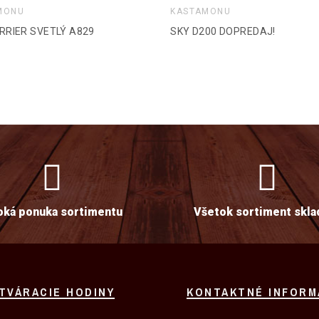
MONU
KASTAMONU
RRIER SVETLÝ A829
SKY D200 DOPREDAJ!
oká ponuka sortimentu
Všetok sortiment skl
TVÁRACIE HODINY
KONTAKTNÉ INFORM