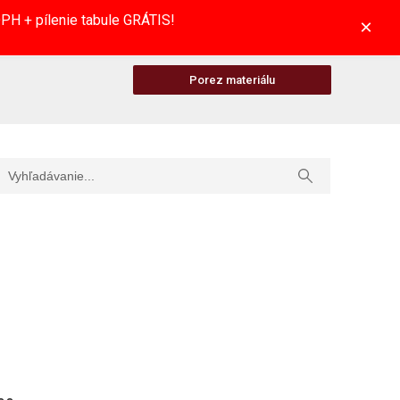
H + pílenie tabule GRÁTIS!
×
Porez materiálu