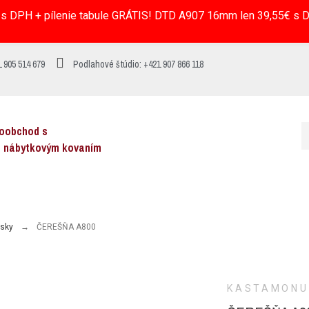
s DPH + pílenie tabule GRÁTIS! DTD A907 16mm len 39,55€ s DP
 905 514 679
Podlahové štúdio: +421 907 866 118
koobchod s
a nábytkovým kovaním
osky
ČEREŠŇA A800
KASTAMONU