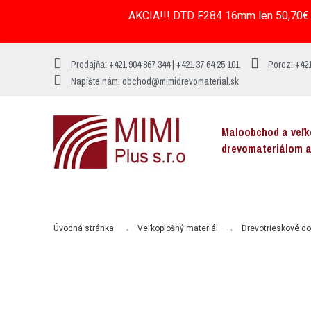
AKCIA!!! DTD F284 16mm len 50,70€ 
Predajňa: +421 904 867 344 | +421 37 64 25 101
Porez: +421
Napíšte nám: obchod@mimidrevomaterial.sk
Maloobchod a veľ
drevomateriálom 
MENU
Úvodná stránka
Veľkoplošný materiál
Drevotrieskové d