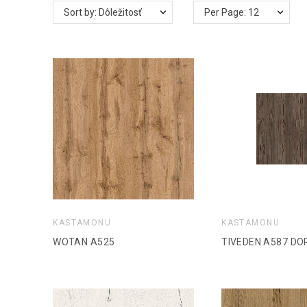
Sort by: Dôležitosť
Per Page: 12
KASTAMONU
KASTAMONU
WOTAN A525
TIVEDEN A587 DO