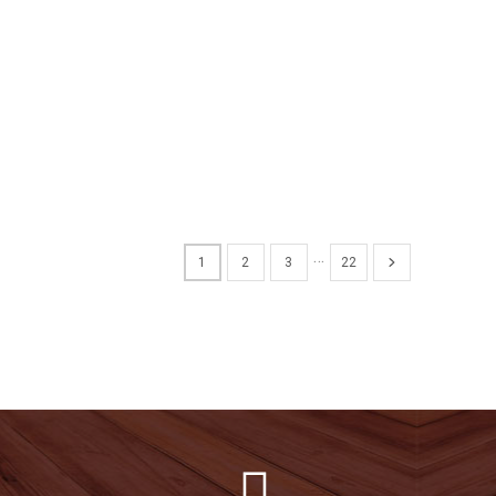
…
1
2
3
22