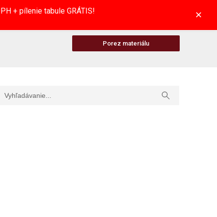
H + pílenie tabule GRÁTIS!
×
Porez materiálu