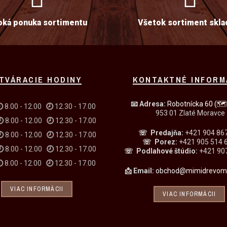
oká ponuka sortimentu
Všetok sortiment skl
TVÁRACIE HODINY
KONTAKTNÉ INFORM
📧
Adresa:
Robotnícka 60
(🗺

8.00 - 12.00
🕗
12.30 - 17.00
953 01 Zlaté Moravce
🕗
8.00 - 12.00
🕗
12.30 - 17.00
☏ Predajňa
:
+421 904 86
🕗
8.00 - 12.00
🕗
12.30 - 17.00
☏
Porez:
+421 905 514 
🕗
8.00 - 12.00
🕗
12.30 - 17.00
☏
Podlahové štúdio:
+421 907
🕗
8.00 - 12.00
🕗
12.30 - 17.00
📩 Email:
obchod@mimidrevomat
VIAC INFORMÁCII
VIAC INFORMÁCII