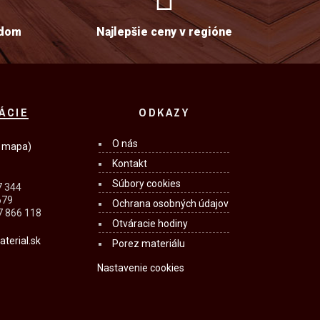
adom
Najlepšie ceny v regióne
ÁCIE
ODKAZY
O nás
 mapa)
Kontakt
Súbory cookies
7 344
679
Ochrana osobných údajov
 866 118
Otváracie hodiny
erial.sk
Porez materiálu
Nastavenie cookies