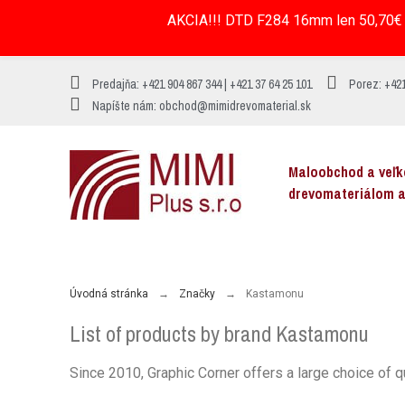
AKCIA!!! DTD F284 16mm len 50,70€ 
Predajňa: +421 904 867 344 | +421 37 64 25 101
Porez: +421
Napíšte nám: obchod@mimidrevomaterial.sk
Maloobchod a veľ
drevomateriálom 
MENU
Úvodná stránka
Značky
Kastamonu
List of products by brand Kastamonu
Since 2010, Graphic Corner offers a large choice of q