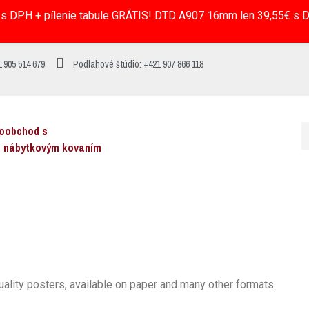
s DPH + pílenie tabule GRÁTIS! DTD A907 16mm len 39,55€ s DP
 905 514 679
Podlahové štúdio: +421 907 866 118
koobchod s
a nábytkovým kovaním
uality posters, available on paper and many other formats.