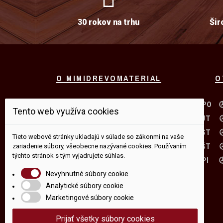
30 rokov na trhu
Šir
O MIMIDREVOMATERIAL
O
História spoločnosti MIMI
PO 
Tento web využíva cookies
PLUS s.r.o.
sa píše od roku
UT
1993. Spoločnosť vznikla za
ST
Tieto webové stránky ukladajú v súlade so zákonmi na vaše
účelom prevádzkovania
ŠT
zariadenie súbory, všeobecne nazývané cookies. Používaním
podnikateľskej činnosti v oblasti
týchto stránok s tým vyjadrujete súhlas.
veľkoplošného drevomateriálu
PI
a nábytkového kovania ...
Nevyhnutné súbory cookie
Analytické súbory cookie
VIAC INFORMÁCII
Marketingové súbory cookie
Prijať všetky súbory cookies