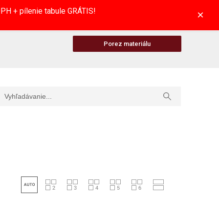
H + pílenie tabule GRÁTIS!
×
Porez materiálu