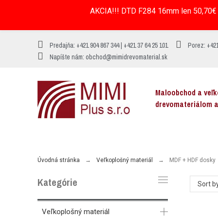
AKCIA!!! DTD F284 16mm len 50,70€ 
Predajňa: +421 904 867 344 | +421 37 64 25 101
Porez: +421
Napíšte nám: obchod@mimidrevomaterial.sk
Maloobchod a veľ
drevomateriálom 
MENU
Úvodná stránka
Veľkoplošný materiál
MDF + HDF dosky
Kategórie
Sort by
Veľkoplošný materiál