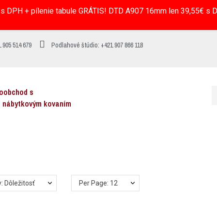
s DPH + pílenie tabule GRÁTIS! DTD A907 16mm len 39,55€ s DP
 905 514 679
Podlahové štúdio: +421 907 866 118
koobchod s
a nábytkovým kovaním
: Dôležitosť
Per Page: 12