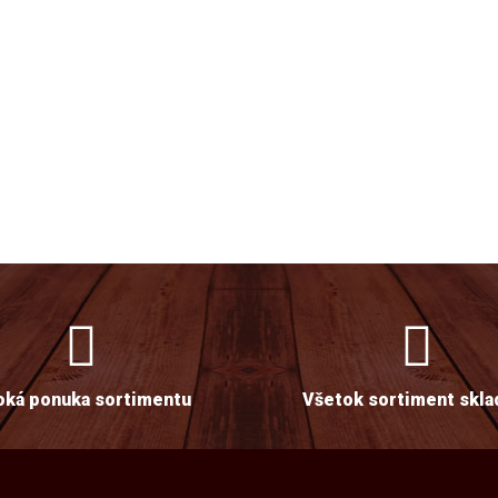
oká ponuka sortimentu
Všetok sortiment skl