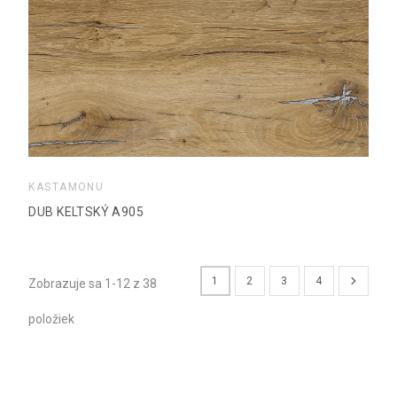
KASTAMONU
DUB KELTSKÝ A905
1
2
3
4
Zobrazuje sa 1-12 z 38
položiek