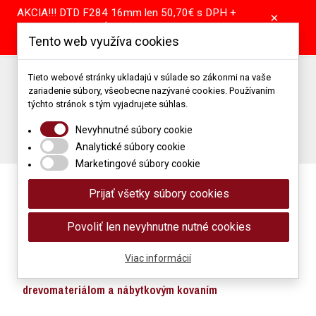
AKCIA!!! DTD F284 16mm len 50,70€ s DPH +
×
pílenie tabule GRÁTIS! DTD A907 16mm len
Tento web využíva cookies
39,55€ s DPH + pílenie tabule GRÁTIS!
Predajňa: +421 904 867 344 | +421 37 64 25 101
Tieto webové stránky ukladajú v súlade so zákonmi na vaše
zariadenie súbory, všeobecne nazývané cookies. Používaním
Porez: +421 905 514 679
Podlahové štúdio: +421 907 866 118
týchto stránok s tým vyjadrujete súhlas.
Napíšte nám: obchod@mimidrevomaterial.sk
Nevyhnutné súbory cookie
Porez materiálu
Analytické súbory cookie
Marketingové súbory cookie
Prijať všetky súbory cookies
Povoliť len nevyhnutne nutné cookies
Viac informácií
Maloobchod a veľkoobchod s
drevomateriálom a nábytkovým kovaním