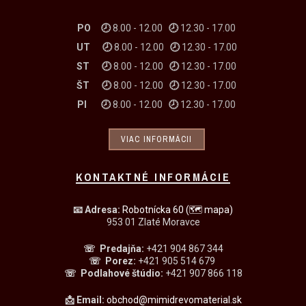
PO 🕗
8.00 - 12.00
🕗
12.30 - 17.00
UT
🕗
8.00 - 12.00
🕗
12.30 - 17.00
ST
🕗
8.00 - 12.00
🕗
12.30 - 17.00
ŠT
🕗
8.00 - 12.00
🕗
12.30 - 17.00
PI
🕗
8.00 - 12.00
🕗
12.30 - 17.00
VIAC INFORMÁCII
KONTAKTNÉ INFORMÁCIE
📧
Adresa:
Robotnícka 60
(🗺 mapa)
953 01 Zlaté Moravce
☏ Predajňa
:
+421 904 867 344
☏
Porez:
+421 905 514 679
☏
Podlahové štúdio:
+421 907 866 118
📩 Email:
obchod@mimidrevomaterial.sk