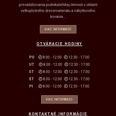
prevádzkovania podnikateľskej činnosti v oblasti
veľkoplošného drevomateriálu a nábytkového
kovania ...
VIAC INFORMÁCII
OTVÁRACIE HODINY
PO 🕗
8.00 - 12.00
🕗
12.30 - 17.00
UT
🕗
8.00 - 12.00
🕗
12.30 - 17.00
ST
🕗
8.00 - 12.00
🕗
12.30 - 17.00
ŠT
🕗
8.00 - 12.00
🕗
12.30 - 17.00
PI
🕗
8.00 - 12.00
🕗
12.30 - 17.00
VIAC INFORMÁCII
KONTAKTNÉ INFORMÁCIE