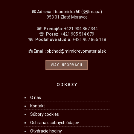
📧
Adresa:
Robotnícka 60
(🗺 mapa)
953 01 Zlaté Moravce
☏ Predajňa
:
+421 904 867 344
☏
Porez:
+421 905 514 679
☏
Podlahové štúdio:
+421 907 866 118
📩 Email:
obchod@mimidrevomaterial.sk
VIAC INFORMÁCII
ODKAZY
O nás
Kontakt
Súbory cookies
Ochrana osobných údajov
Otváracie hodiny