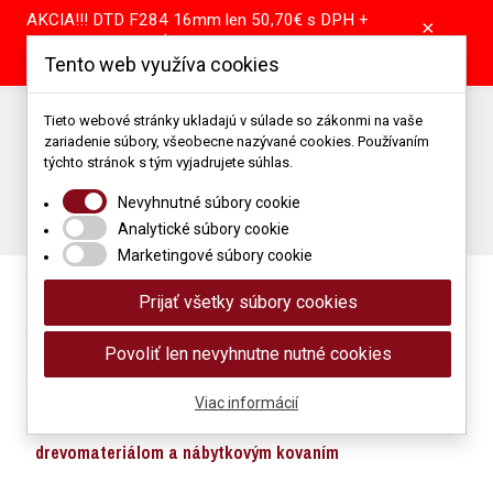
AKCIA!!! DTD F284 16mm len 50,70€ s DPH +
×
pílenie tabule GRÁTIS! DTD A907 16mm len
Tento web využíva cookies
39,55€ s DPH + pílenie tabule GRÁTIS!
Predajňa: +421 904 867 344 | +421 37 64 25 101
Tieto webové stránky ukladajú v súlade so zákonmi na vaše
zariadenie súbory, všeobecne nazývané cookies. Používaním
Porez: +421 905 514 679
Podlahové štúdio: +421 907 866 118
týchto stránok s tým vyjadrujete súhlas.
Napíšte nám: obchod@mimidrevomaterial.sk
Nevyhnutné súbory cookie
Porez materiálu
Analytické súbory cookie
Marketingové súbory cookie
Prijať všetky súbory cookies
Povoliť len nevyhnutne nutné cookies
Viac informácií
Maloobchod a veľkoobchod s
drevomateriálom a nábytkovým kovaním