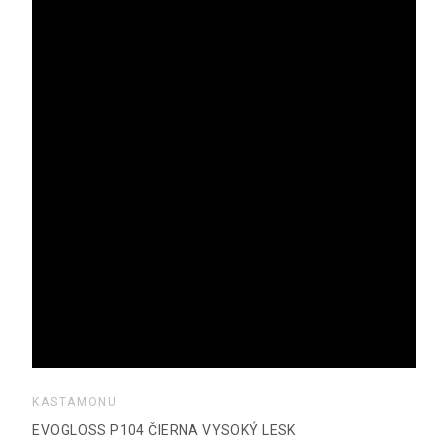
KASTAMONU
EVOGLOSS P104 ČIERNA VYSOKÝ LESK