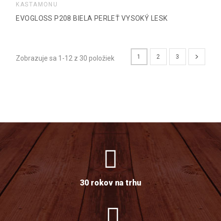
KASTAMONU
EVOGLOSS P208 BIELA PERLEŤ VYSOKÝ LESK
1
2
3
Zobrazuje sa 1-12 z 30 položiek
30 rokov na trhu