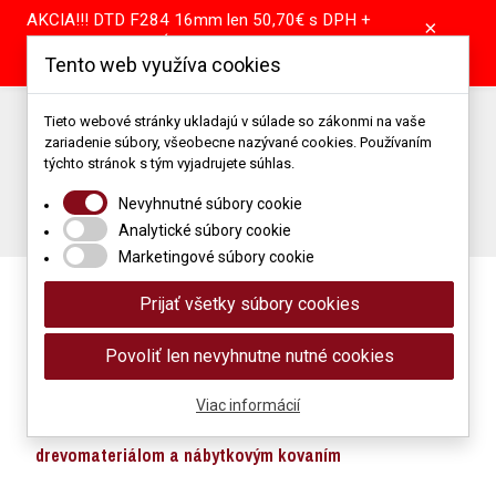
AKCIA!!! DTD F284 16mm len 50,70€ s DPH +
×
pílenie tabule GRÁTIS! DTD A907 16mm len
Tento web využíva cookies
39,55€ s DPH + pílenie tabule GRÁTIS!
Predajňa: +421 904 867 344 | +421 37 64 25 101
Tieto webové stránky ukladajú v súlade so zákonmi na vaše
zariadenie súbory, všeobecne nazývané cookies. Používaním
Porez: +421 905 514 679
Podlahové štúdio: +421 907 866 118
týchto stránok s tým vyjadrujete súhlas.
Napíšte nám: obchod@mimidrevomaterial.sk
Nevyhnutné súbory cookie
Porez materiálu
Analytické súbory cookie
Marketingové súbory cookie
Prijať všetky súbory cookies
Povoliť len nevyhnutne nutné cookies
Viac informácií
Maloobchod a veľkoobchod s
drevomateriálom a nábytkovým kovaním