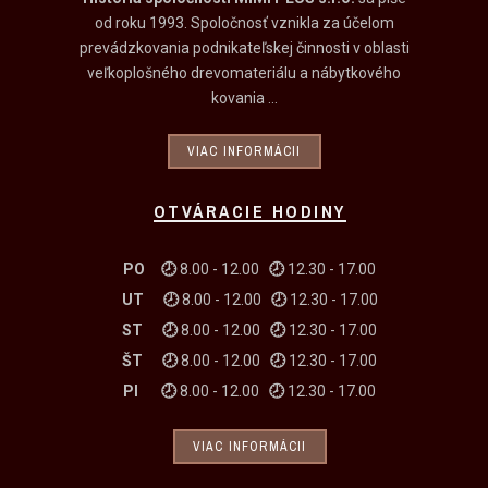
od roku 1993. Spoločnosť vznikla za účelom
prevádzkovania podnikateľskej činnosti v oblasti
veľkoplošného drevomateriálu a nábytkového
kovania ...
VIAC INFORMÁCII
OTVÁRACIE HODINY
PO 🕗
8.00 - 12.00
🕗
12.30 - 17.00
UT
🕗
8.00 - 12.00
🕗
12.30 - 17.00
ST
🕗
8.00 - 12.00
🕗
12.30 - 17.00
ŠT
🕗
8.00 - 12.00
🕗
12.30 - 17.00
PI
🕗
8.00 - 12.00
🕗
12.30 - 17.00
VIAC INFORMÁCII