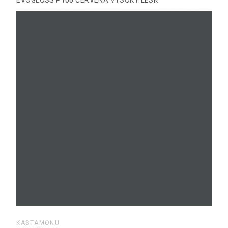
EVOGLOSS P106 ČERVENÁ VYSOKÝ LESK
KASTAMONU