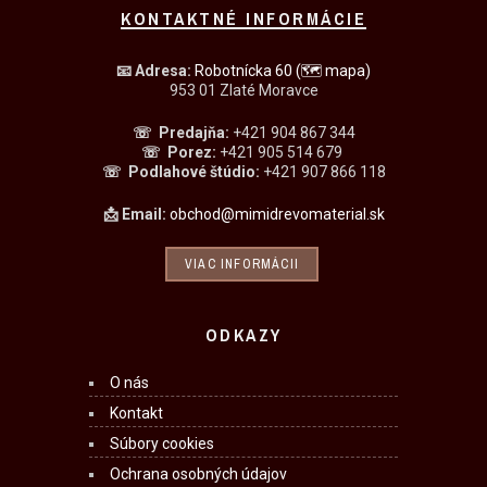
KONTAKTNÉ INFORMÁCIE
📧
Adresa:
Robotnícka 60
(🗺 mapa)
953 01 Zlaté Moravce
☏ Predajňa
:
+421 904 867 344
☏
Porez:
+421 905 514 679
☏
Podlahové štúdio:
+421 907 866 118
📩 Email:
obchod@mimidrevomaterial.sk
VIAC INFORMÁCII
ODKAZY
O nás
Kontakt
Súbory cookies
Ochrana osobných údajov