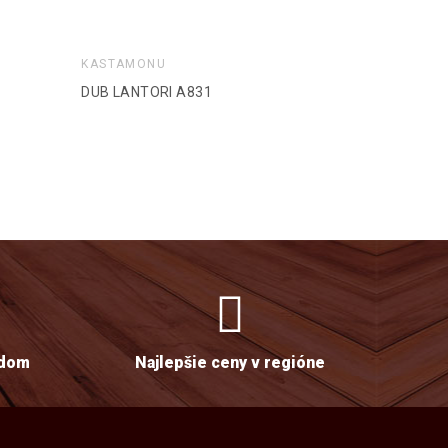
KASTAMONU
KASTAMON
DUB LANTORI A831
ORECH BE
adom
Najlepšie ceny v regióne