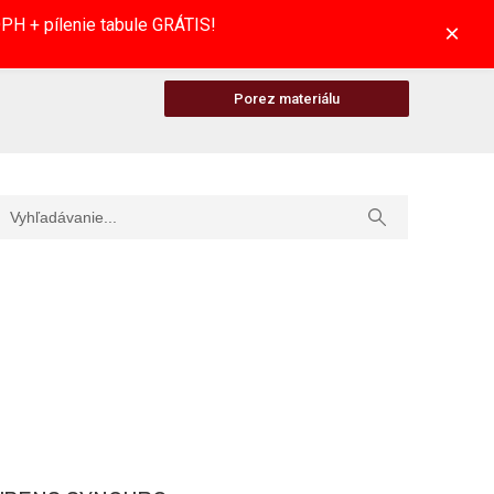
H + pílenie tabule GRÁTIS!
×
Porez materiálu