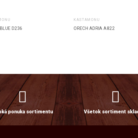
MONU
KASTAMONU
BLUE D236
ORECH ADRIA A822
oká ponuka sortimentu
Všetok sortiment skl