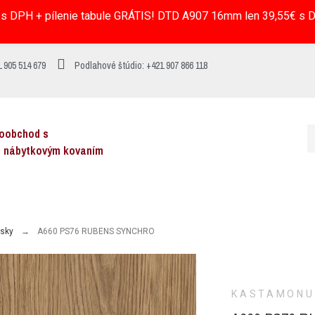
s DPH + pílenie tabule GRÁTIS! DTD A907 16mm len 39,55€ s DP
 905 514 679
Podlahové štúdio: +421 907 866 118
koobchod s
a nábytkovým kovaním
osky
A660 PS76 RUBENS SYNCHRO
KASTAMONU