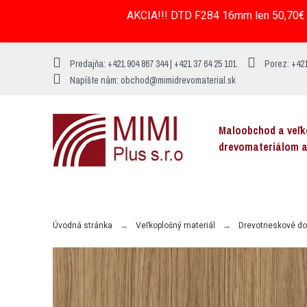
AKCIA!!! DTD F284 16mm len 50,70€ 
Predajňa: +421 904 867 344 | +421 37 64 25 101
Porez: +421
Napíšte nám: obchod@mimidrevomaterial.sk
Maloobchod a veľ
drevomateriálom 
MENU
Úvodná stránka
Veľkoplošný materiál
Drevotrieskové d