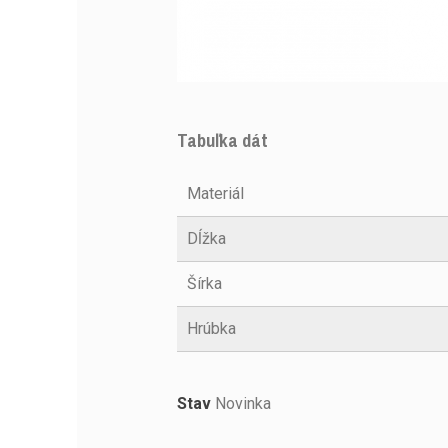
Tabuľka dát
Materiál
Dĺžka
Šírka
Hrúbka
Stav
Novinka