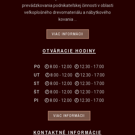
prevádzkovania podnikateľskej činnosti v oblasti
veľkoplošného drevomateriálu a nábytkového
kovania ...
VIAC INFORMÁCII
OTVÁRACIE HODINY
PO 🕗
8.00 - 12.00
🕗
12.30 - 17.00
UT
🕗
8.00 - 12.00
🕗
12.30 - 17.00
ST
🕗
8.00 - 12.00
🕗
12.30 - 17.00
ŠT
🕗
8.00 - 12.00
🕗
12.30 - 17.00
PI
🕗
8.00 - 12.00
🕗
12.30 - 17.00
VIAC INFORMÁCII
KONTAKTNÉ INFORMÁCIE