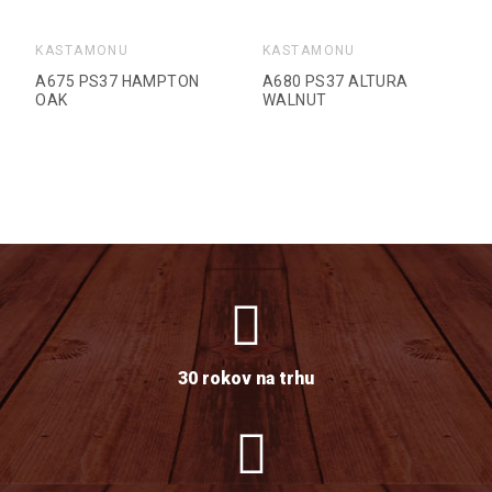
KASTAMONU
KASTAMONU
A675 PS37 HAMPTON
A680 PS37 ALTURA
OAK
WALNUT
30 rokov na trhu