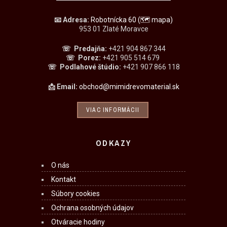
📧
Adresa:
Robotnícka 60
(🗺 mapa)
953 01 Zlaté Moravce
☏ Predajňa
:
+421 904 867 344
☏
Porez:
+421 905 514 679
☏
Podlahové štúdio:
+421 907 866 118
📩 Email:
obchod@mimidrevomaterial.sk
VIAC INFORMÁCII
ODKAZY
O nás
Kontakt
Súbory cookies
Ochrana osobných údajov
Otváracie hodiny