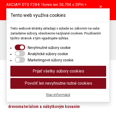
AKCIA!!! DTD F284 16mm len 50,70€ s DPH +
×
pílenie tabule GRÁTIS! DTD A907 16mm len
Tento web využíva cookies
39,55€ s DPH + pílenie tabule GRÁTIS!
Predajňa: +421 904 867 344 | +421 37 64 25 101
Tieto webové stránky ukladajú v súlade so zákonmi na vaše
zariadenie súbory, všeobecne nazývané cookies. Používaním
Porez: +421 905 514 679
Podlahové štúdio: +421 907 866 118
týchto stránok s tým vyjadrujete súhlas.
Napíšte nám: obchod@mimidrevomaterial.sk
Nevyhnutné súbory cookie
Porez materiálu
Analytické súbory cookie
Marketingové súbory cookie
Prijať všetky súbory cookies
Povoliť len nevyhnutne nutné cookies
Viac informácií
Maloobchod a veľkoobchod s
drevomateriálom a nábytkovým kovaním