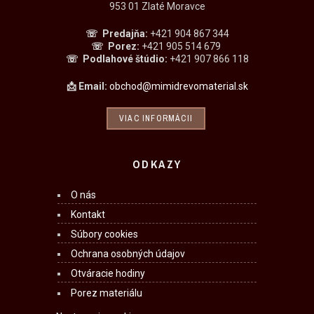
953 01 Zlaté Moravce
☏ Predajňa
:
+421 904 867 344
☏
Porez:
+421 905 514 679
☏
Podlahové štúdio:
+421 907 866 118
📩 Email:
obchod@mimidrevomaterial.sk
VIAC INFORMÁCII
ODKAZY
O nás
Kontakt
Súbory cookies
Ochrana osobných údajov
Otváracie hodiny
Porez materiálu