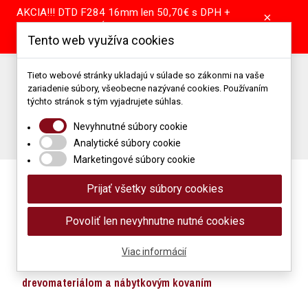
AKCIA!!! DTD F284 16mm len 50,70€ s DPH +
×
pílenie tabule GRÁTIS! DTD A907 16mm len
Tento web využíva cookies
39,55€ s DPH + pílenie tabule GRÁTIS!
Predajňa: +421 904 867 344 | +421 37 64 25 101
Tieto webové stránky ukladajú v súlade so zákonmi na vaše
zariadenie súbory, všeobecne nazývané cookies. Používaním
Porez: +421 905 514 679
Podlahové štúdio: +421 907 866 118
týchto stránok s tým vyjadrujete súhlas.
Napíšte nám: obchod@mimidrevomaterial.sk
Nevyhnutné súbory cookie
Porez materiálu
Analytické súbory cookie
Marketingové súbory cookie
Prijať všetky súbory cookies
Povoliť len nevyhnutne nutné cookies
Viac informácií
Maloobchod a veľkoobchod s
drevomateriálom a nábytkovým kovaním