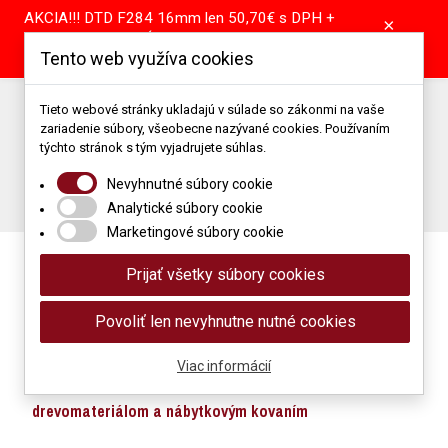
AKCIA!!! DTD F284 16mm len 50,70€ s DPH +
×
pílenie tabule GRÁTIS! DTD A907 16mm len
Tento web využíva cookies
39,55€ s DPH + pílenie tabule GRÁTIS!
Predajňa: +421 904 867 344 | +421 37 64 25 101
Tieto webové stránky ukladajú v súlade so zákonmi na vaše
zariadenie súbory, všeobecne nazývané cookies. Používaním
Porez: +421 905 514 679
Podlahové štúdio: +421 907 866 118
týchto stránok s tým vyjadrujete súhlas.
Napíšte nám: obchod@mimidrevomaterial.sk
Nevyhnutné súbory cookie
Porez materiálu
Analytické súbory cookie
Marketingové súbory cookie
Prijať všetky súbory cookies
Povoliť len nevyhnutne nutné cookies
Viac informácií
Maloobchod a veľkoobchod s
drevomateriálom a nábytkovým kovaním