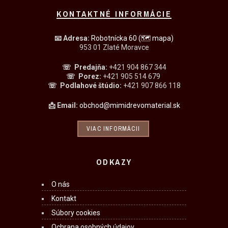
KONTAKTNÉ INFORMÁCIE
📧
Adresa:
Robotnícka 60
(🗺 mapa)
953 01 Zlaté Moravce
☏ Predajňa
:
+421 904 867 344
☏
Porez:
+421 905 514 679
☏
Podlahové štúdio:
+421 907 866 118
📩 Email:
obchod@mimidrevomaterial.sk
VIAC INFORMÁCII
ODKAZY
O nás
Kontakt
Súbory cookies
Ochrana osobných údajov