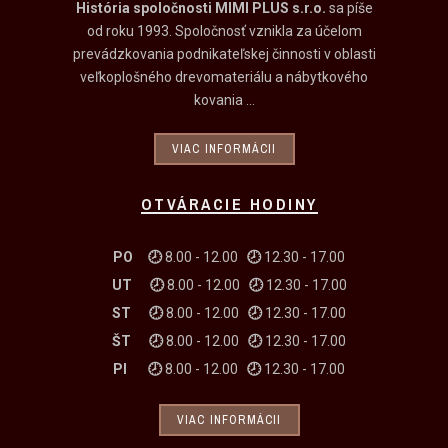
História spoločnosti MIMI PLUS s.r.o.
sa píše
od roku 1993. Spoločnosť vznikla za účelom
prevádzkovania podnikateľskej činnosti v oblasti
veľkoplošného drevomateriálu a nábytkového
kovania ...
VIAC INFORMÁCII
OTVÁRACIE HODINY
PO 🕗
8.00 - 12.00
🕗
12.30 - 17.00
UT
🕗
8.00 - 12.00
🕗
12.30 - 17.00
ST
🕗
8.00 - 12.00
🕗
12.30 - 17.00
ŠT
🕗
8.00 - 12.00
🕗
12.30 - 17.00
PI
🕗
8.00 - 12.00
🕗
12.30 - 17.00
VIAC INFORMÁCII