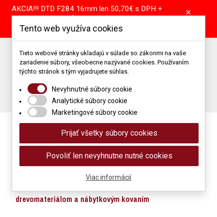
AKCIA!!! DTD F284 16mm len 50,70€ s DPH +
×
pílenie tabule GRÁTIS! DTD A907 16mm len
Tento web využíva cookies
39,55€ s DPH + pílenie tabule GRÁTIS!
Predajňa: +421 904 867 344 | +421 37 64 25 101
Tieto webové stránky ukladajú v súlade so zákonmi na vaše
zariadenie súbory, všeobecne nazývané cookies. Používaním
Porez: +421 905 514 679
Podlahové štúdio: +421 907 866 118
týchto stránok s tým vyjadrujete súhlas.
Napíšte nám: obchod@mimidrevomaterial.sk
Nevyhnutné súbory cookie
Porez materiálu
Analytické súbory cookie
Marketingové súbory cookie
Prijať všetky súbory cookies
Povoliť len nevyhnutne nutné cookies
Viac informácií
Maloobchod a veľkoobchod s
drevomateriálom a nábytkovým kovaním