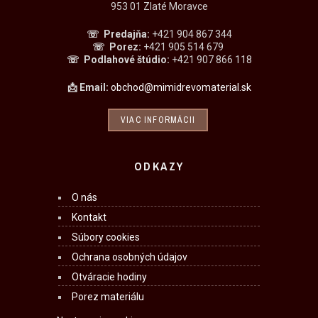
953 01 Zlaté Moravce
☏ Predajňa
:
+421 904 867 344
☏
Porez:
+421 905 514 679
☏
Podlahové štúdio:
+421 907 866 118
📩 Email:
obchod@mimidrevomaterial.sk
VIAC INFORMÁCII
ODKAZY
O nás
Kontakt
Súbory cookies
Ochrana osobných údajov
Otváracie hodiny
Porez materiálu