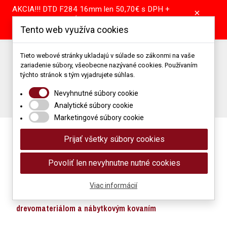
AKCIA!!! DTD F284 16mm len 50,70€ s DPH +
×
pílenie tabule GRÁTIS! DTD A907 16mm len
Tento web využíva cookies
39,55€ s DPH + pílenie tabule GRÁTIS!
Predajňa: +421 904 867 344 | +421 37 64 25 101
Tieto webové stránky ukladajú v súlade so zákonmi na vaše
zariadenie súbory, všeobecne nazývané cookies. Používaním
Porez: +421 905 514 679
Podlahové štúdio: +421 907 866 118
týchto stránok s tým vyjadrujete súhlas.
Napíšte nám: obchod@mimidrevomaterial.sk
Nevyhnutné súbory cookie
Porez materiálu
Analytické súbory cookie
Marketingové súbory cookie
Prijať všetky súbory cookies
Povoliť len nevyhnutne nutné cookies
Viac informácií
Maloobchod a veľkoobchod s
drevomateriálom a nábytkovým kovaním