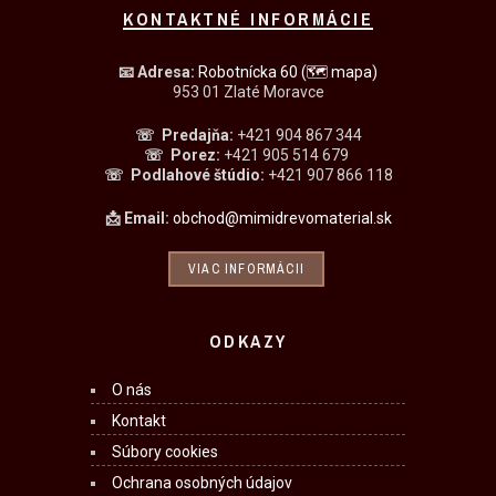
KONTAKTNÉ INFORMÁCIE
📧
Adresa:
Robotnícka 60
(🗺 mapa)
953 01 Zlaté Moravce
☏ Predajňa
:
+421 904 867 344
☏
Porez:
+421 905 514 679
☏
Podlahové štúdio:
+421 907 866 118
📩 Email:
obchod@mimidrevomaterial.sk
VIAC INFORMÁCII
ODKAZY
O nás
Kontakt
Súbory cookies
Ochrana osobných údajov