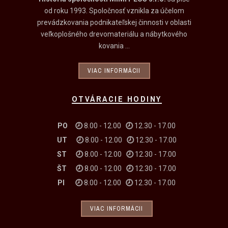
od roku 1993. Spoločnosť vznikla za účelom
prevádzkovania podnikateľskej činnosti v oblasti
veľkoplošného drevomateriálu a nábytkového
kovania ...
VIAC INFORMÁCII
OTVÁRACIE HODINY
PO 🕗
8.00 - 12.00
🕗
12.30 - 17.00
UT
🕗
8.00 - 12.00
🕗
12.30 - 17.00
ST
🕗
8.00 - 12.00
🕗
12.30 - 17.00
ŠT
🕗
8.00 - 12.00
🕗
12.30 - 17.00
PI
🕗
8.00 - 12.00
🕗
12.30 - 17.00
VIAC INFORMÁCII