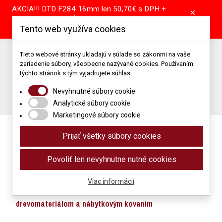
AKCIA!!! DTD F284 16mm len 50,70€ s DPH +
×
pílenie tabule GRÁTIS! DTD A907 16mm len
Tento web využíva cookies
39,55€ s DPH + pílenie tabule GRÁTIS!
Predajňa: +421 904 867 344 | +421 37 64 25 101
Tieto webové stránky ukladajú v súlade so zákonmi na vaše
zariadenie súbory, všeobecne nazývané cookies. Používaním
Porez: +421 905 514 679
Podlahové štúdio: +421 907 866 118
týchto stránok s tým vyjadrujete súhlas.
Napíšte nám: obchod@mimidrevomaterial.sk
Nevyhnutné súbory cookie
Porez materiálu
Analytické súbory cookie
Marketingové súbory cookie
Prijať všetky súbory cookies
Povoliť len nevyhnutne nutné cookies
Viac informácií
Maloobchod a veľkoobchod s
drevomateriálom a nábytkovým kovaním