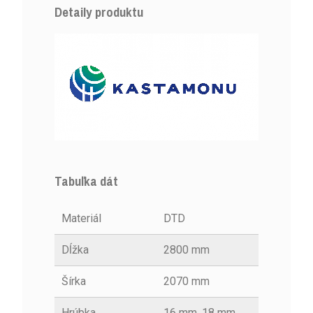
Detaily produktu
Tabuľka dát
Materiál
DTD
Dĺžka
2800 mm
Šírka
2070 mm
Hrúbka
16 mm, 18 mm