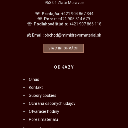
953 01 Zlaté Moravce
☏ Predajňa
:
+421 904 867 344
☏
Porez:
+421 905 514 679
☏
Podlahové štúdio:
+421 907 866 118
📩 Email:
obchod@mimidrevomaterial.sk
VIAC INFORMÁCII
ODKAZY
O nás
Kontakt
Súbory cookies
Ochrana osobných údajov
Otváracie hodiny
Porez materiálu