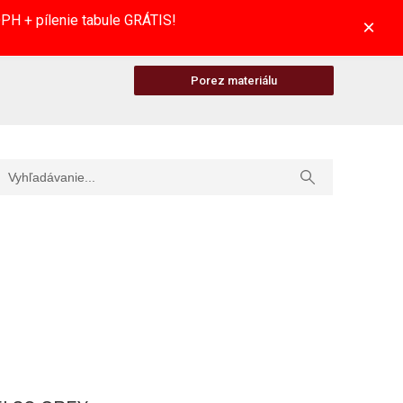
H + pílenie tabule GRÁTIS!
×
Porez materiálu