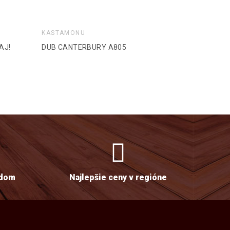
KASTAMONU
KASTAMON
AJ!
DUB CANTERBURY A805
ŽLTÁ D133
adom
Najlepšie ceny v regióne