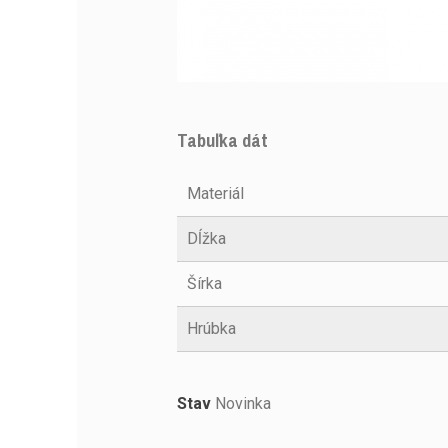
Tabuľka dát
Materiál
Dĺžka
Šírka
Hrúbka
Stav
Novinka