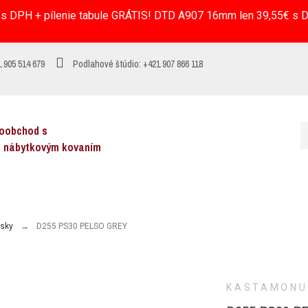
s DPH + pílenie tabule GRÁTIS! DTD A907 16mm len 39,55€ s DP
 905 514 679
Podlahové štúdio: +421 907 866 118
koobchod s
a nábytkovým kovaním
osky
D255 PS30 PELSO GREY
KASTAMONU