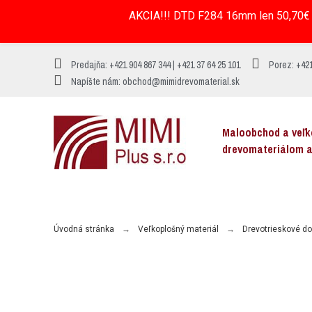
AKCIA!!! DTD F284 16mm len 50,70€ 
Predajňa: +421 904 867 344 | +421 37 64 25 101
Porez: +421
Napíšte nám: obchod@mimidrevomaterial.sk
Maloobchod a veľ
drevomateriálom 
MENU
Úvodná stránka
Veľkoplošný materiál
Drevotrieskové d