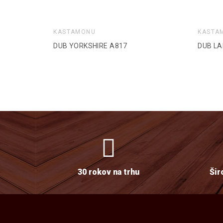
KASTAMONU
KASTA
DUB YORKSHIRE A817
DUB LA
30 rokov na trhu
Šir