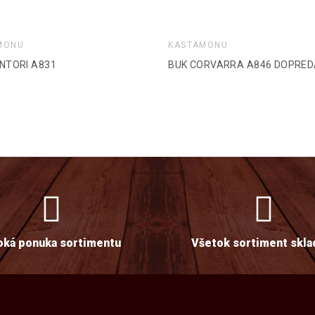
MONU
KASTAMONU
NTORI A831
BUK CORVARRA A846 DOPRED
oká ponuka sortimentu
Všetok sortiment skl