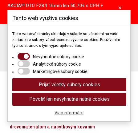
AKCIA!!! DTD F284 16mm len 50,70€ s DPH +
×
pílenie tabule GRÁTIS! DTD A907 16mm len
Tento web využíva cookies
39,55€ s DPH + pílenie tabule GRÁTIS!
Predajňa: +421 904 867 344 | +421 37 64 25 101
Tieto webové stránky ukladajú v súlade so zákonmi na vaše
zariadenie súbory, všeobecne nazývané cookies. Používaním
Porez: +421 905 514 679
Podlahové štúdio: +421 907 866 118
týchto stránok s tým vyjadrujete súhlas.
Napíšte nám: obchod@mimidrevomaterial.sk
Nevyhnutné súbory cookie
Porez materiálu
Analytické súbory cookie
Marketingové súbory cookie
Prijať všetky súbory cookies
Povoliť len nevyhnutne nutné cookies
Viac informácií
Maloobchod a veľkoobchod s
drevomateriálom a nábytkovým kovaním