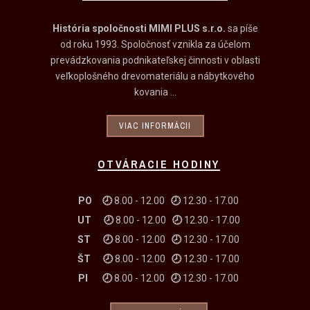
História spoločnosti MIMI PLUS s.r.o.
sa píše
od roku 1993. Spoločnosť vznikla za účelom
prevádzkovania podnikateľskej činnosti v oblasti
veľkoplošného drevomateriálu a nábytkového
kovania ...
VIAC INFORMÁCII
OTVÁRACIE HODINY
PO 🕗
8.00 - 12.00
🕗
12.30 - 17.00
UT
🕗
8.00 - 12.00
🕗
12.30 - 17.00
ST
🕗
8.00 - 12.00
🕗
12.30 - 17.00
ŠT
🕗
8.00 - 12.00
🕗
12.30 - 17.00
PI
🕗
8.00 - 12.00
🕗
12.30 - 17.00