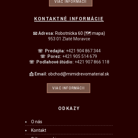
VIAC INFORMÁCII
KONTAKTNÉ INFORMÁCIE
📧
Adresa:
Robotnícka 60
(🗺 mapa)
953 01 Zlaté Moravce
☏ Predajňa
:
+421 904 867 344
☏
Porez:
+421 905 514 679
☏
Podlahové štúdio:
+421 907 866 118
📩 Email:
obchod@mimidrevomaterial.sk
VIAC INFORMÁCII
ODKAZY
O nás
Kontakt