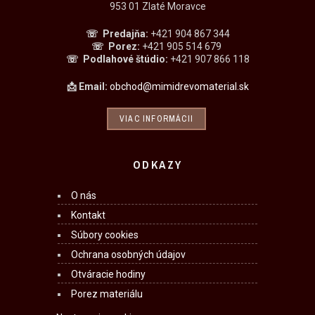
953 01 Zlaté Moravce
☏ Predajňa
:
+421 904 867 344
☏
Porez:
+421 905 514 679
☏
Podlahové štúdio:
+421 907 866 118
📩 Email:
obchod@mimidrevomaterial.sk
VIAC INFORMÁCII
ODKAZY
O nás
Kontakt
Súbory cookies
Ochrana osobných údajov
Otváracie hodiny
Porez materiálu