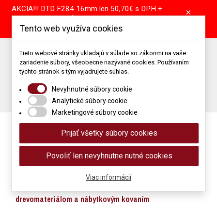
AKCIA!!! DTD F284 16mm len 50,70€ s DPH +
×
pílenie tabule GRÁTIS! DTD A907 16mm len
Tento web využíva cookies
39,55€ s DPH + pílenie tabule GRÁTIS!
Predajňa: +421 904 867 344 | +421 37 64 25 101
Tieto webové stránky ukladajú v súlade so zákonmi na vaše
zariadenie súbory, všeobecne nazývané cookies. Používaním
Porez: +421 905 514 679
Podlahové štúdio: +421 907 866 118
týchto stránok s tým vyjadrujete súhlas.
Napíšte nám: obchod@mimidrevomaterial.sk
Nevyhnutné súbory cookie
Porez materiálu
Analytické súbory cookie
Marketingové súbory cookie
Prijať všetky súbory cookies
Povoliť len nevyhnutne nutné cookies
Viac informácií
Maloobchod a veľkoobchod s
drevomateriálom a nábytkovým kovaním