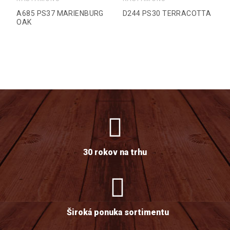
A685 PS37 MARIENBURG
D244 PS30 TERRACOTTA
OAK
30 rokov na trhu
Široká ponuka sortimentu