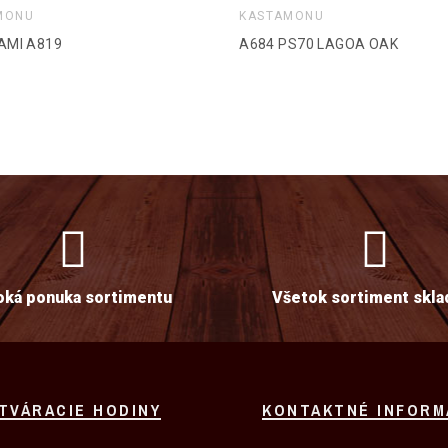
MONU
KASTAMONU
AMI A819
A684 PS70 LAGOA OAK
oká ponuka sortimentu
Všetok sortiment skl
TVÁRACIE HODINY
KONTAKTNÉ INFORM