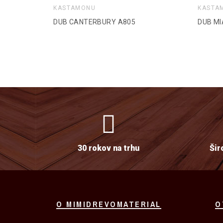
KASTAMONU
KASTA
DUB CANTERBURY A805
DUB MI
30 rokov na trhu
Šir
O MIMIDREVOMATERIAL
O