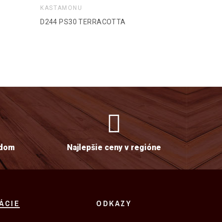
KASTAMONU
KASTAMON
D244 PS30 TERRACOTTA
BIELA HLA
adom
Najlepšie ceny v regióne
ÁCIE
ODKAZY