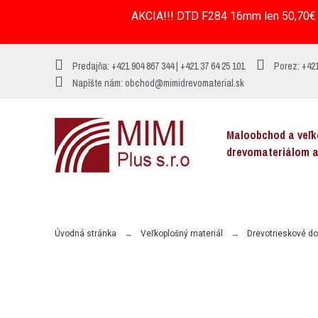
AKCIA!!! DTD F284 16mm len 50,70€ 
Predajňa: +421 904 867 344 | +421 37 64 25 101
Porez: +421
Napíšte nám: obchod@mimidrevomaterial.sk
Maloobchod a veľ
drevomateriálom 
MENU
Úvodná stránka
Veľkoplošný materiál
Drevotrieskové d