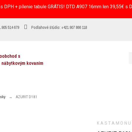
s DPH + pílenie tabule GRÁTIS! DTD A907 16mm len 39,55€ s DP
 905 514 679
Podlahové štúdio: +421 907 866 118
koobchod s
a nábytkovým kovaním
osky
AZURIT D181
KASTAMONU