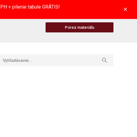
H + pílenie tabule GRÁTIS!
×
Porez materiálu