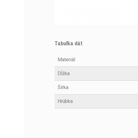
Tabuľka dát
Materiál
Dĺžka
Šírka
Hrúbka